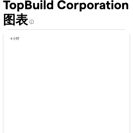
TopBuild Corporation
图表
4 小时