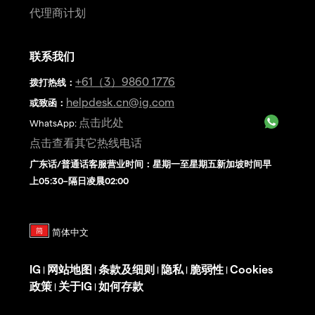
代理商计划
联系我们
+61（3）9860 1776
拨打热线
：
helpdesk.cn@ig.com
或致函：
点击此处
WhatsApp:
点击查看其它热线电话
广东话/普通话客服营业时间：星期一至星期五新加坡时间早
上05:30–隔日凌晨02:00
IG
网站地图
条款及细则
隐私
脆弱性
Cookies
|
|
|
|
|
政策
关于IG
如何存款
|
|