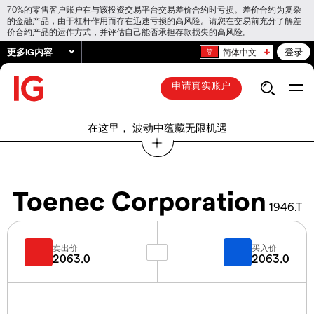
70%的零售客户账户在与该投资交易平台交易差价合约时亏损。差价合约为复杂
的金融产品，由于杠杆作用而存在迅速亏损的高风险。请您在交易前充分了解差
价合约产品的运作方式，并评估自己能否承担存款损失的高风险。
更多IG内容
登录
简体中文
申请真实账户
在这里， 波动中蕴藏无限机遇
Toenec Corporation
1946.T
卖出价
买入价
2063.0
2063.0