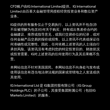
CFD账户由IG International Limited提供。IG International
Limited 由百慕大金融管理局授权经营投资业务和数位资产
业务。
IG提供的所有服务仅止于交易执行。以上资讯并不包含(亦
不应被理解为包含)任何关于购买、持有或出售差价合约的
金融建议、推荐或指导意见，或我们交易价位的纪录，或对
任何金融产品交易的报价或招售。以上资讯不代表或保证任
何准确性或完整性。因此，任何依赖上述资讯的人士须自行
承担风险。该资讯没有考虑到您的特定投资目的、财政状况
或投资需要。IG对上述资讯的任何使用行为及其后果概不负
责。
本网站信息不针对美国居民。本网站信息不向身处与发布或
使用该信息有违当地法律法规的国家或管辖地之人发送或供
其使用。
IG International Ltd 是 IG集团控股有限公司（IG Group
Holdings PLC）的子公司，其接受集团附属公司（包括IG
Markets Limited）的服务。