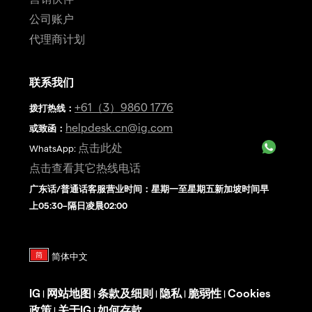
公司账户
代理商计划
联系我们
+61（3）9860 1776
拨打热线
：
helpdesk.cn@ig.com
或致函：
点击此处
WhatsApp:
点击查看其它热线电话
广东话/普通话客服营业时间：星期一至星期五新加坡时间早
上05:30–隔日凌晨02:00
IG
网站地图
条款及细则
隐私
脆弱性
Cookies
|
|
|
|
|
政策
关于IG
如何存款
|
|