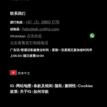
联系我们
+61（3）9860 1776
拨打热线
：
helpdesk.cn@ig.com
或致函：
点击此处
WhatsApp:
点击查看其它热线电话
广东话/普通话客服营业时间：星期一至星期五新加坡时间早
上05:30–隔日凌晨02:00
IG
网站地图
条款及细则
隐私
脆弱性
Cookies
|
|
|
|
|
政策
关于IG
如何存款
|
|