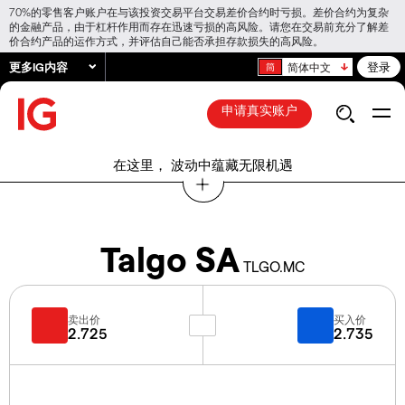
70%的零售客户账户在与该投资交易平台交易差价合约时亏损。差价合约为复杂
的金融产品，由于杠杆作用而存在迅速亏损的高风险。请您在交易前充分了解差
价合约产品的运作方式，并评估自己能否承担存款损失的高风险。
更多IG内容
登录
简体中文
申请真实账户
在这里， 波动中蕴藏无限机遇
Talgo SA
TLGO.MC
卖出价
买入价
2.725
2.735