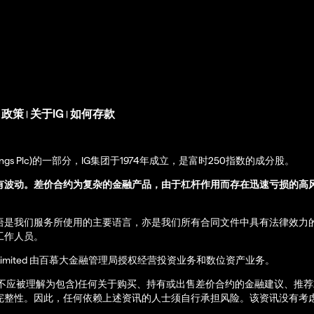
s 政策
关于IG
如何存款
|
|
up Holdings Plc)的一部分，IG集团于1974年成立，是富时250指数的成分股。
有波动。差价合约为复杂的金融产品，由于杠杆作用而存在迅速亏损的高
语是我们服务所使用的主要语言，亦是我们所有合同文件中具有法律效力
工作人员。
ernational Limited 由百慕大金融管理局授权经营投资业务和数位资产业务。
亦不应被理解为包含)任何关于购买、持有或出售差价合约的金融建议、推
完整性。因此，任何依赖上述资讯的人士须自行承担风险。该资讯没有考虑