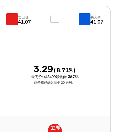
卖出价
买入价
41.07
41.07
3.29
(
8.71
%)
最高价:
41.8499
最低价:
38.765
此价格已延迟至少 20 分钟。