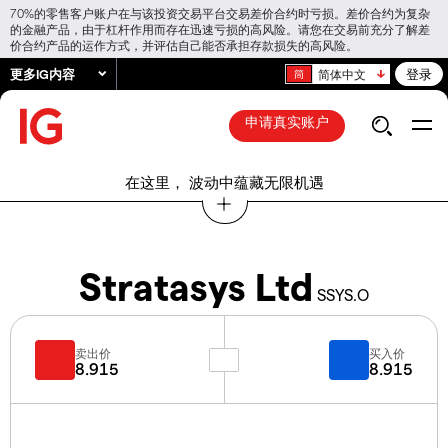
70%的零售客户账户在与该投资交易平台交易差价合约时亏损。差价合约为复杂
的金融产品，由于杠杆作用而存在迅速亏损的高风险。请您在交易前充分了解差
价合约产品的运作方式，并评估自己能否承担存款损失的高风险。
更多IG内容
登录
简体中文
申请真实账户
在这里， 波动中蕴藏无限机遇
Stratasys Ltd
SSYS.O
卖出价
买入价
8.915
8.915