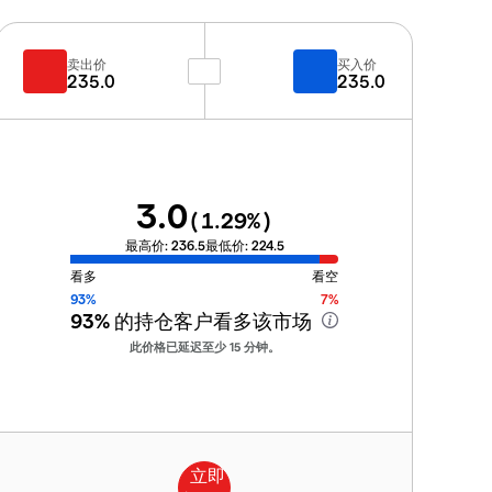
卖出价
买入价
235.0
235.0
3.0
(
1.29
%)
最高价:
236.5
最低价:
224.5
看多
看空
93%
7%
93%
的持仓客户看多该市场
此价格已延迟至少 15 分钟。