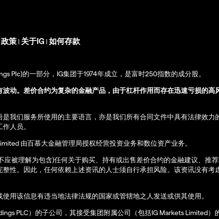
s 政策
关于IG
如何存款
|
|
up Holdings Plc)的一部分，IG集团于1974年成立，是富时250指数的成分股。
有波动。差价合约为复杂的金融产品，由于杠杆作用而存在迅速亏损的高
语是我们服务所使用的主要语言，亦是我们所有合同文件中具有法律效力
工作人员。
ernational Limited 由百慕大金融管理局授权经营投资业务和数位资产业务。
亦不应被理解为包含)任何关于购买、持有或出售差价合约的金融建议、推
完整性。因此，任何依赖上述资讯的人士须自行承担风险。该资讯没有考虑
或使用该信息有违当地法律法规的国家或管辖地之人发送或供其使用。
up Holdings PLC）的子公司，其接受集团附属公司（包括IG Markets Limite