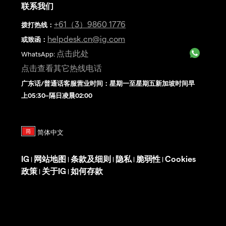
联系我们
+61（3）9860 1776
拨打热线
：
helpdesk.cn@ig.com
或致函：
点击此处
WhatsApp:
点击查看其它热线电话
广东话/普通话客服营业时间：星期一至星期五新加坡时间早
上05:30–隔日凌晨02:00
IG
网站地图
条款及细则
隐私
脆弱性
Cookies
|
|
|
|
|
政策
关于IG
如何存款
|
|