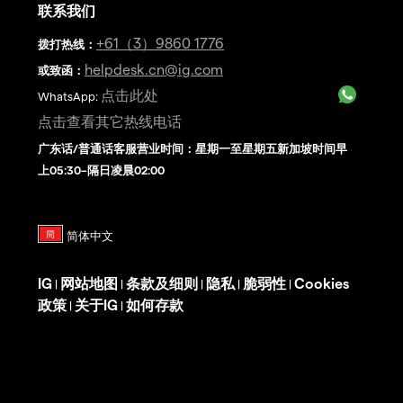
联系我们
+61（3）9860 1776
拨打热线
：
helpdesk.cn@ig.com
或致函：
点击此处
WhatsApp:
点击查看其它热线电话
广东话/普通话客服营业时间：星期一至星期五新加坡时间早
上05:30–隔日凌晨02:00
IG
网站地图
条款及细则
隐私
脆弱性
Cookies
|
|
|
|
|
政策
关于IG
如何存款
|
|