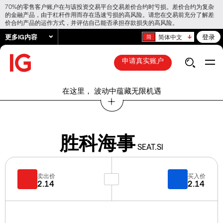
70%的零售客户账户在与该投资交易平台交易差价合约时亏损。差价合约为复杂
的金融产品，由于杠杆作用而存在迅速亏损的高风险。请您在交易前充分了解差
价合约产品的运作方式，并评估自己能否承担存款损失的高风险。
更多IG内容
登录
简体中文
申请真实账户
在这里， 波动中蕴藏无限机遇
胜科海事
SEAT.SI
卖出价
买入价
2.14
2.14