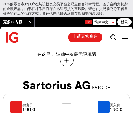
70%的零售客户账户在与该投资交易平台交易差价合约时亏损。差价合约为复杂
的金融产品，由于杠杆作用而存在迅速亏损的高风险。请您在交易前充分了解差
价合约产品的运作方式，并评估自己能否承担存款损失的高风险。
更多IG内容
登录
简体中文
申请真实账户
在这里， 波动中蕴藏无限机遇
Sartorius AG
SATG.DE
卖出价
买入价
190.0
190.0