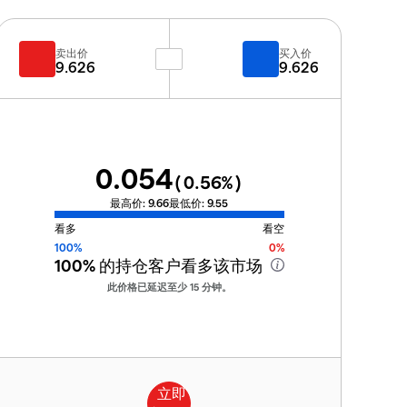
卖出价
买入价
9.626
9.626
0.054
(
0.56
%)
最高价:
9.66
最低价:
9.55
看多
看空
100%
0%
100%
的持仓客户看多该市场
此价格已延迟至少 15 分钟。