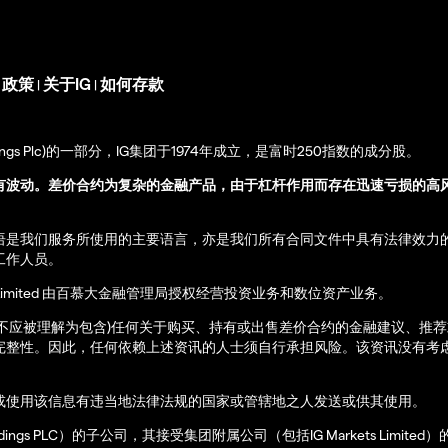
s 政策
关于IG
如何存款
|
|
up Holdings Plc)的一部分，IG集团于1974年成立，是富时250指数的成分股。
有波动。差价合约为复杂的金融产品，由于杠杆作用而存在迅速亏损的高
语是我们服务所使用的主要语言，亦是我们所有合同文件中具有法律效力
工作人员。
ernational Limited 由百慕大金融管理局授权经营投资业务和数位资产业务。
亦不应被理解为包含)任何关于购买、持有或出售差价合约的金融建议、推
完整性。因此，任何依赖上述资讯的人士须自行承担风险。该资讯没有考虑
或使用该信息有违当地法律法规的国家或管辖地之人发送或供其使用。
up Holdings PLC）的子公司，其接受集团附属公司（包括IG Markets Limite