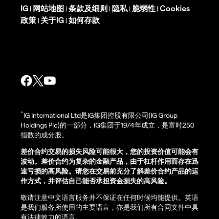
IG
网站地图
条款及细则
隐私
脆弱性
Cookies
|
|
|
|
|
政策
关于IG
如何存款
|
|
^
IG International Ltd是IG集团控股有限公司(IG Group
Holdings Plc)的一部分，IG集团于1974年成立，是富时250
指数的成分股。
差价合约交易的损失风险可能很大，您的投资价值可能会有
波动。差价合约为复杂的金融产品，由于杠杆作用而存在迅
速亏损的高风险。请您在交易前充分了解差价合约产品的运
作方式，并评估自己能否承担资金损失的高风险。
敬请注意中文语言服务并不保证在任何时候均能提供。英语
是我们服务所使用的主要语言，亦是我们所有合同文件中具
有法律效力的语言。