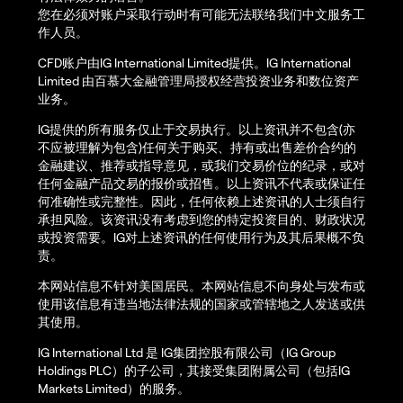
您在必须对账户采取行动时有可能无法联络我们中文服务工
作人员。
CFD账户由IG International Limited提供。IG International
Limited 由百慕大金融管理局授权经营投资业务和数位资产
业务。
IG提供的所有服务仅止于交易执行。以上资讯并不包含(亦
不应被理解为包含)任何关于购买、持有或出售差价合约的
金融建议、推荐或指导意见，或我们交易价位的纪录，或对
任何金融产品交易的报价或招售。以上资讯不代表或保证任
何准确性或完整性。因此，任何依赖上述资讯的人士须自行
承担风险。该资讯没有考虑到您的特定投资目的、财政状况
或投资需要。IG对上述资讯的任何使用行为及其后果概不负
责。
本网站信息不针对美国居民。本网站信息不向身处与发布或
使用该信息有违当地法律法规的国家或管辖地之人发送或供
其使用。
IG International Ltd 是 IG集团控股有限公司（IG Group
Holdings PLC）的子公司，其接受集团附属公司（包括IG
Markets Limited）的服务。