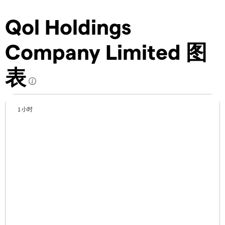
Qol Holdings
Company Limited 图
表
1 小时