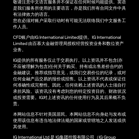
敬请注意中文语言服务并不保证在任何时候均能提供。英语
是我们服务所使用的主要语言，亦是我们所有合同文件中具
有法律效力的语言。
您在必须对账户采取行动时有可能无法联络我们中文服务工
作人员。
CFD账户由IG International Limited提供。IG International
Limited 由百慕大金融管理局授权经营投资业务和数位资产
业务。
IG提供的所有服务仅止于交易执行。以上资讯并不包含(亦
不应被理解为包含)任何关于购买、持有或出售差价合约的
金融建议、推荐或指导意见，或我们交易价位的纪录，或对
任何金融产品交易的报价或招售。以上资讯不代表或保证任
何准确性或完整性。因此，任何依赖上述资讯的人士须自行
承担风险。该资讯没有考虑到您的特定投资目的、财政状况
或投资需要。IG对上述资讯的任何使用行为及其后果概不负
责。
本网站信息不针对美国居民。本网站信息不向身处与发布或
使用该信息有违当地法律法规的国家或管辖地之人发送或供
其使用。
IG International Ltd 是 IG集团控股有限公司（IG Group