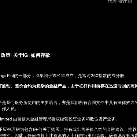
代理商计划
s 政策
关于IG
如何存款
|
|
up Holdings Plc)的一部分，IG集团于1974年成立，是富时250指数的成分股。
有波动。差价合约为复杂的金融产品，由于杠杆作用而存在迅速亏损的高
语是我们服务所使用的主要语言，亦是我们所有合同文件中具有法律效力
工作人员。
ernational Limited 由百慕大金融管理局授权经营投资业务和数位资产业务。
亦不应被理解为包含)任何关于购买、持有或出售差价合约的金融建议、推
完整性。因此，任何依赖上述资讯的人士须自行承担风险。该资讯没有考虑