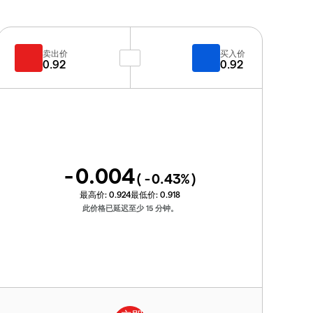
卖出价
买入价
0.92
0.92
-0.004
(
-0.43
%)
最高价:
0.924
最低价:
0.918
此价格已延迟至少 15 分钟。