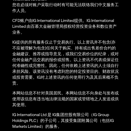
您在必须对账户采取行动时有可能无法联络我们中文服务工
作人员。
CFD账户由IG International Limited提供。IG International
Limited 由百慕大金融管理局授权经营投资业务和数位资产
业务。
IG提供的所有服务仅止于交易执行。以上资讯并不包含(亦
不应被理解为包含)任何关于购买、持有或出售差价合约的
金融建议、推荐或指导意见，或我们交易价位的纪录，或对
任何金融产品交易的报价或招售。以上资讯不代表或保证任
何准确性或完整性。因此，任何依赖上述资讯的人士须自行
承担风险。该资讯没有考虑到您的特定投资目的、财政状况
或投资需要。IG对上述资讯的任何使用行为及其后果概不负
责。
本网站信息不针对美国居民。本网站信息不向身处与发布或
使用该信息有违当地法律法规的国家或管辖地之人发送或供
其使用。
IG International Ltd 是 IG集团控股有限公司（IG Group
Holdings PLC）的子公司，其接受集团附属公司（包括IG
Markets Limited）的服务。