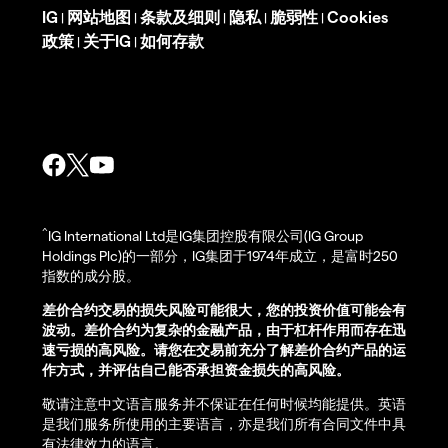
IG
网站地图
条款及细则
隐私
脆弱性
Cookies
|
|
|
|
|
政策
关于IG
如何存款
|
|
^
IG International Ltd是IG集团控股有限公司(IG Group
Holdings Plc)的一部分，IG集团于1974年成立，是富时250
指数的成分股。
差价合约交易的损失风险可能很大，您的投资价值可能会有
波动。差价合约为复杂的金融产品，由于杠杆作用而存在迅
速亏损的高风险。请您在交易前充分了解差价合约产品的运
作方式，并评估自己能否承担资金损失的高风险。
敬请注意中文语言服务并不保证在任何时候均能提供。英语
是我们服务所使用的主要语言，亦是我们所有合同文件中具
有法律效力的语言。