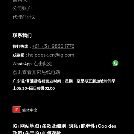
公司账户
代理商计划
联系我们
+61（3）9860 1776
拨打热线
：
helpdesk.cn@ig.com
或致函：
点击此处
WhatsApp:
点击查看其它热线电话
广东话/普通话客服营业时间：星期一至星期五新加坡时间早
上05:30–隔日凌晨02:00
IG
网站地图
条款及细则
隐私
脆弱性
Cookies
|
|
|
|
|
政策
关于IG
如何存款
|
|