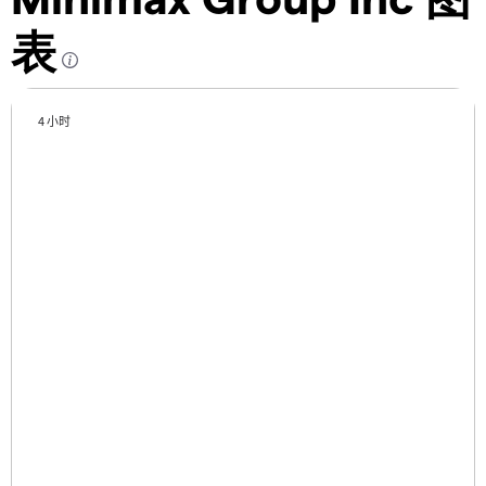
表
4 小时