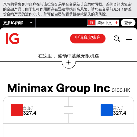
70%的零售客户账户在与该投资交易平台交易差价合约时亏损。差价合约为复杂
的金融产品，由于杠杆作用而存在迅速亏损的高风险。请您在交易前充分了解差
价合约产品的运作方式，并评估自己能否承担存款损失的高风险。
更多IG内容
登录
简体中文
申请真实账户
在这里， 波动中蕴藏无限机遇
Minimax Group Inc
0100.HK
卖出价
买入价
327.4
327.4