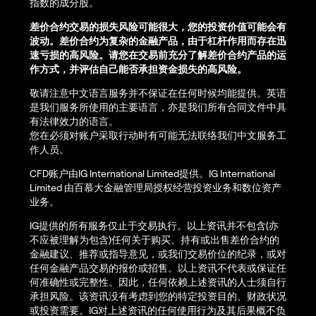
指数的成分股。
差价合约交易的损失风险可能很大，您的投资价值可能会有
波动。差价合约为复杂的金融产品，由于杠杆作用而存在迅
速亏损的高风险。请您在交易前充分了解差价合约产品的运
作方式，并评估自己能否承担资金损失的高风险。
敬请注意中文语言服务并不保证在任何时候均能提供。英语
是我们服务所使用的主要语言，亦是我们所有合同文件中具
有法律效力的语言。
您在必须对账户采取行动时有可能无法联络我们中文服务工
作人员。
CFD账户由IG International Limited提供。IG International
Limited 由百慕大金融管理局授权经营投资业务和数位资产
业务。
IG提供的所有服务仅止于交易执行。以上资讯并不包含(亦
不应被理解为包含)任何关于购买、持有或出售差价合约的
金融建议、推荐或指导意见，或我们交易价位的纪录，或对
任何金融产品交易的报价或招售。以上资讯不代表或保证任
何准确性或完整性。因此，任何依赖上述资讯的人士须自行
承担风险。该资讯没有考虑到您的特定投资目的、财政状况
或投资需要。IG对上述资讯的任何使用行为及其后果概不负