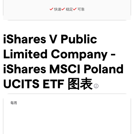
快速
稳定
可靠
iShares V Public
Limited Company -
iShares MSCI Poland
UCITS ETF 图表
每周