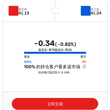
卖出价
买入价
41.19
41.24
-0.34
(
-0.82
%)
最高价:
41.74
最低价:
41.25
看多
看空
100%
0%
100%
的持仓客户看多该市场
此价格已延迟至少 15 分钟。