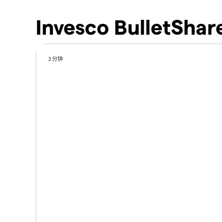
Invesco BulletSha
3 分钟