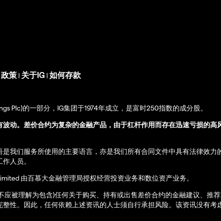
s 政策
关于IG
如何存款
|
|
up Holdings Plc)的一部分，IG集团于1974年成立，是富时250指数的成分股。
有波动。差价合约为复杂的金融产品，由于杠杆作用而存在迅速亏损的高
语是我们服务所使用的主要语言，亦是我们所有合同文件中具有法律效力
工作人员。
ernational Limited 由百慕大金融管理局授权经营投资业务和数位资产业务。
亦不应被理解为包含)任何关于购买、持有或出售差价合约的金融建议、推
完整性。因此，任何依赖上述资讯的人士须自行承担风险。该资讯没有考虑