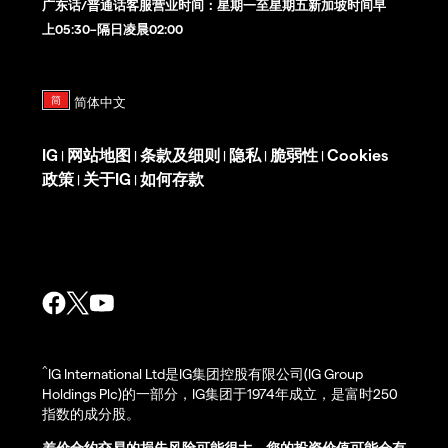
广东话/普通话客服营业时间：星期一至星期五新加坡时间早
上05:30–隔日凌晨02:00
IG
网站地图
条款及细则
隐私
脆弱性
Cookies
|
|
|
|
|
政策
关于IG
如何存款
|
|
^
IG International Ltd是IG集团控股有限公司(IG Group
Holdings Plc)的一部分，IG集团于1974年成立，是富时250
指数的成分股。
差价合约交易的损失风险可能很大，您的投资价值可能会有