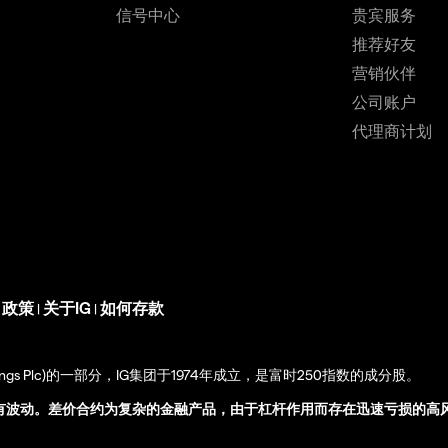
信号中心
贵宾服务
推荐好友
营销伙伴
公司账户
代理商计划
s 政策
关于IG
如何存款
|
|
up Holdings Plc)的一部分，IG集团于1974年成立，是富时250指数的成分股。
有波动。差价合约为复杂的金融产品，由于杠杆作用而存在迅速亏损的高