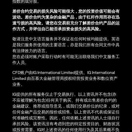
指数的成分股。
差价合约交易的损失风险可能很大，您的投资价值可能会有
波动。差价合约为复杂的金融产品，由于杠杆作用而存在迅
速亏损的高风险。请您在交易前充分了解差价合约产品的运
作方式，并评估自己能否承担资金损失的高风险。
敬请注意中文语言服务并不保证在任何时候均能提供。英语
是我们服务所使用的主要语言，亦是我们所有合同文件中具
有法律效力的语言。
您在必须对账户采取行动时有可能无法联络我们中文服务工
作人员。
CFD账户由IG International Limited提供。IG International
Limited 由百慕大金融管理局授权经营投资业务和数位资产
业务。
IG提供的所有服务仅止于交易执行。以上资讯并不包含(亦
不应被理解为包含)任何关于购买、持有或出售差价合约的
金融建议、推荐或指导意见，或我们交易价位的纪录，或对
任何金融产品交易的报价或招售。以上资讯不代表或保证任
何准确性或完整性。因此，任何依赖上述资讯的人士须自行
承担风险。该资讯没有考虑到您的特定投资目的、财政状况
或投资需要。IG对上述资讯的任何使用行为及其后果概不负