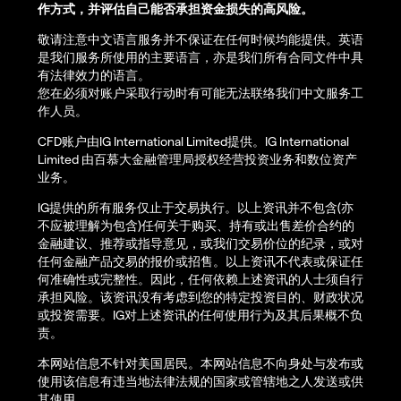
作方式，并评估自己能否承担资金损失的高风险。
敬请注意中文语言服务并不保证在任何时候均能提供。英语
是我们服务所使用的主要语言，亦是我们所有合同文件中具
有法律效力的语言。
您在必须对账户采取行动时有可能无法联络我们中文服务工
作人员。
CFD账户由IG International Limited提供。IG International
Limited 由百慕大金融管理局授权经营投资业务和数位资产
业务。
IG提供的所有服务仅止于交易执行。以上资讯并不包含(亦
不应被理解为包含)任何关于购买、持有或出售差价合约的
金融建议、推荐或指导意见，或我们交易价位的纪录，或对
任何金融产品交易的报价或招售。以上资讯不代表或保证任
何准确性或完整性。因此，任何依赖上述资讯的人士须自行
承担风险。该资讯没有考虑到您的特定投资目的、财政状况
或投资需要。IG对上述资讯的任何使用行为及其后果概不负
责。
本网站信息不针对美国居民。本网站信息不向身处与发布或
使用该信息有违当地法律法规的国家或管辖地之人发送或供
其使用。