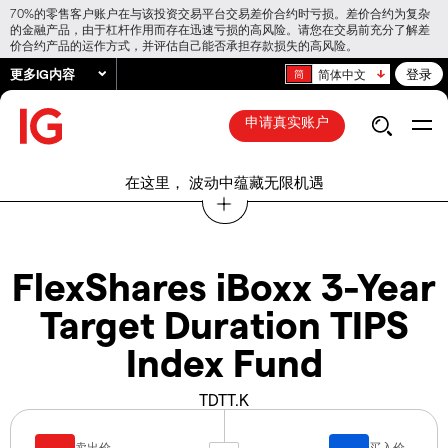
70%的零售客户账户在与该投资交易平台交易差价合约时亏损。差价合约为复杂
的金融产品，由于杠杆作用而存在迅速亏损的高风险。请您在交易前充分了解差
价合约产品的运作方式，并评估自己能否承担存款损失的高风险。
更多IG内容
登录
简体中文
申请真实账户
在这里， 波动中蕴藏无限机遇
FlexShares iBoxx 3-Year
Target Duration TIPS
Index Fund
TDTT.K
卖出价
买入价