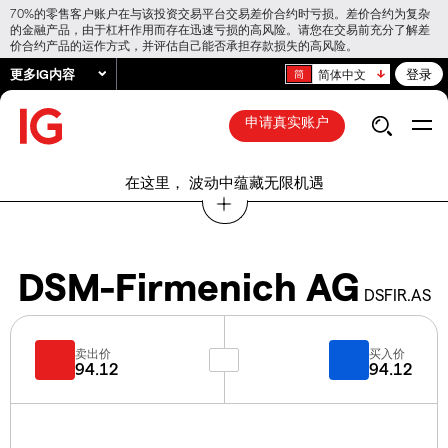
70%的零售客户账户在与该投资交易平台交易差价合约时亏损。差价合约为复杂
的金融产品，由于杠杆作用而存在迅速亏损的高风险。请您在交易前充分了解差
价合约产品的运作方式，并评估自己能否承担存款损失的高风险。
更多IG内容
登录
简体中文
申请真实账户
在这里， 波动中蕴藏无限机遇
DSM-Firmenich AG
DSFIR.AS
卖出价
买入价
94.12
94.12