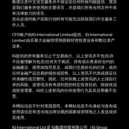
敬请注意中文语言服务并不保证在任何时候均能提供。英语
是我们服务所使用的主要语言，亦是我们所有合同文件中具
有法律效力的语言。
您在必须对账户采取行动时有可能无法联络我们中文服务工
作人员。
CFD账户由IG International Limited提供。IG International
Limited 由百慕大金融管理局授权经营投资业务和数位资产
业务。
IG提供的所有服务仅止于交易执行。以上资讯并不包含(亦
不应被理解为包含)任何关于购买、持有或出售差价合约的
金融建议、推荐或指导意见，或我们交易价位的纪录，或对
任何金融产品交易的报价或招售。以上资讯不代表或保证任
何准确性或完整性。因此，任何依赖上述资讯的人士须自行
承担风险。该资讯没有考虑到您的特定投资目的、财政状况
或投资需要。IG对上述资讯的任何使用行为及其后果概不负
责。
本网站信息不针对美国居民。本网站信息不向身处与发布或
使用该信息有违当地法律法规的国家或管辖地之人发送或供
其使用。
IG International Ltd 是 IG集团控股有限公司（IG Group