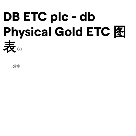
DB ETC plc - db
Physical Gold ETC 图
表
5 分钟