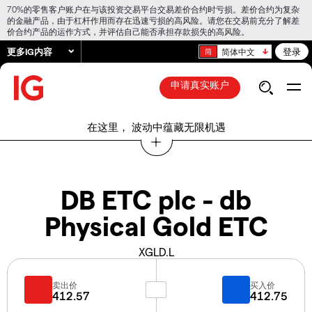
70%的零售客户账户在与该投资交易平台交易差价合约时亏损。差价合约为复杂
的金融产品，由于杠杆作用而存在迅速亏损的高风险。请您在交易前充分了解差
价合约产品的运作方式，并评估自己能否承担存款损失的高风险。
更多IG内容
登录
简体中文
申请真实账户
在这里， 波动中蕴藏无限机遇
DB ETC plc - db
Physical Gold ETC
XGLD.L
卖出价
买入价
412.57
412.75