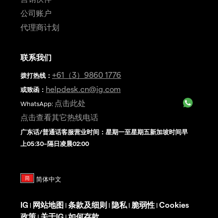
公司账户
代理商计划
联系我们
+61（3）9860 1776
拨打热线
：
helpdesk.cn@ig.com
或致函：
点击此处
WhatsApp:
点击查看其它热线电话
广东话/普通话客服营业时间：星期一至星期五新加坡时间早
上05:30–隔日凌晨02:00
IG
网站地图
条款及细则
隐私
脆弱性
Cookies
|
|
|
|
|
政策
关于IG
如何存款
|
|