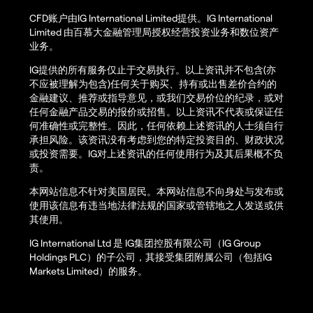
CFD账户由IG International Limited提供。IG International
Limited 由百慕大金融管理局授权经营投资业务和数位资产
业务。
IG提供的所有服务仅止于交易执行。以上资讯并不包含(亦
不应被理解为包含)任何关于购买、持有或出售差价合约的
金融建议、推荐或指导意见，或我们交易价位的纪录，或对
任何金融产品交易的报价或招售。以上资讯不代表或保证任
何准确性或完整性。因此，任何依赖上述资讯的人士须自行
承担风险。该资讯没有考虑到您的特定投资目的、财政状况
或投资需要。IG对上述资讯的任何使用行为及其后果概不负
责。
本网站信息不针对美国居民。本网站信息不向身处与发布或
使用该信息有违当地法律法规的国家或管辖地之人发送或供
其使用。
IG International Ltd 是 IG集团控股有限公司（IG Group
Holdings PLC）的子公司，其接受集团附属公司（包括IG
Markets Limited）的服务。