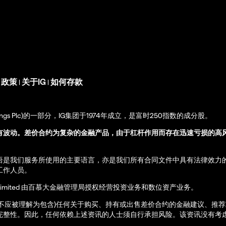
s 政策
关于IG
如何存款
|
|
up Holdings Plc)的一部分，IG集团于1974年成立，是富时250指数的成分股。
有波动。差价合约为复杂的金融产品，由于杠杆作用而存在迅速亏损的高
语是我们服务所使用的主要语言，亦是我们所有合同文件中具有法律效力
工作人员。
ernational Limited 由百慕大金融管理局授权经营投资业务和数位资产业务。
亦不应被理解为包含)任何关于购买、持有或出售差价合约的金融建议、推
完整性。因此，任何依赖上述资讯的人士须自行承担风险。该资讯没有考虑