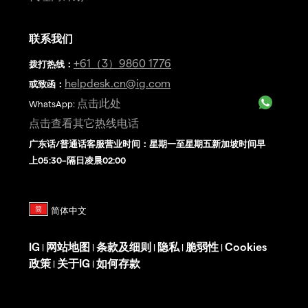
联系我们
+61（3）9860 1776
拨打热线
：
helpdesk.cn@ig.com
或致函：
点击此处
WhatsApp:
点击查看其它热线电话
广东话/普通话客服营业时间：星期一至星期五新加坡时间早
上05:30–隔日凌晨02:00
IG
网站地图
条款及细则
隐私
脆弱性
Cookies
|
|
|
|
|
政策
关于IG
如何存款
|
|