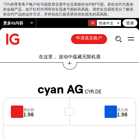
70%的零售客户账户在与该投资交易平台交易差价合约时亏损。差价合约为复杂
的金融产品，由于杠杆作用而存在迅速亏损的高风险。请您在交易前充分了解差
价合约产品的运作方式，并评估自己能否承担存款损失的高风险。
更多IG内容
登录
简体中文
申请真实账户
在这里， 波动中蕴藏无限机遇
cyan AG
CYR.DE
卖出价
买入价
1.98
1.98