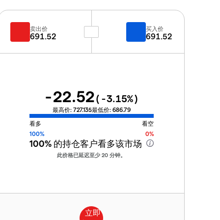
卖出价
买入价
691.52
691.52
-22.52
(
-3.15
%)
最高价:
727.135
最低价:
686.79
看多
看空
100%
0%
100%
的持仓客户看多该市场
此价格已延迟至少 20 分钟。