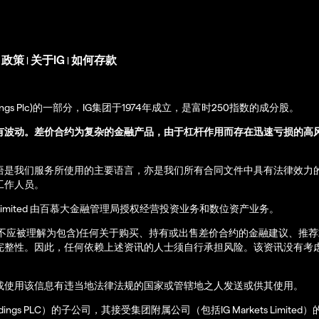
s 政策
关于IG
如何存款
|
|
up Holdings Plc)的一部分，IG集团于1974年成立，是富时250指数的成分股。
有波动。差价合约为复杂的金融产品，由于杠杆作用而存在迅速亏损的高
语是我们服务所使用的主要语言，亦是我们所有合同文件中具有法律效力
工作人员。
ernational Limited 由百慕大金融管理局授权经营投资业务和数位资产业务。
亦不应被理解为包含)任何关于购买、持有或出售差价合约的金融建议、推
完整性。因此，任何依赖上述资讯的人士须自行承担风险。该资讯没有考虑
或使用该信息有违当地法律法规的国家或管辖地之人发送或供其使用。
up Holdings PLC）的子公司，其接受集团附属公司（包括IG Markets Limite