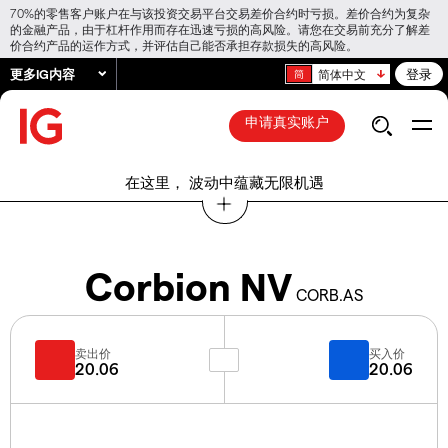
70%的零售客户账户在与该投资交易平台交易差价合约时亏损。差价合约为复杂
的金融产品，由于杠杆作用而存在迅速亏损的高风险。请您在交易前充分了解差
价合约产品的运作方式，并评估自己能否承担存款损失的高风险。
更多IG内容
登录
简体中文
申请真实账户
在这里， 波动中蕴藏无限机遇
Corbion NV
CORB.AS
卖出价
买入价
20.06
20.06