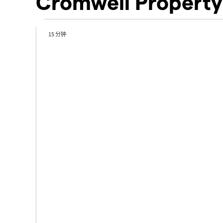
Cromwell Propert
15 分钟