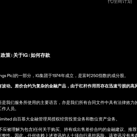
代理商计划
s 政策
关于IG
如何存款
|
|
up Holdings Plc)的一部分，IG集团于1974年成立，是富时250指数的成分股。
有波动。差价合约为复杂的金融产品，由于杠杆作用而存在迅速亏损的高
语是我们服务所使用的主要语言，亦是我们所有合同文件中具有法律效力
工作人员。
ernational Limited 由百慕大金融管理局授权经营投资业务和数位资产业务。
亦不应被理解为包含)任何关于购买、持有或出售差价合约的金融建议、推
完整性。因此，任何依赖上述资讯的人士须自行承担风险。该资讯没有考虑