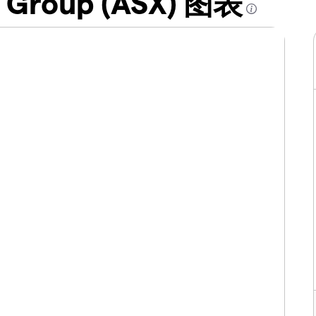
y Group (ASX) 图表