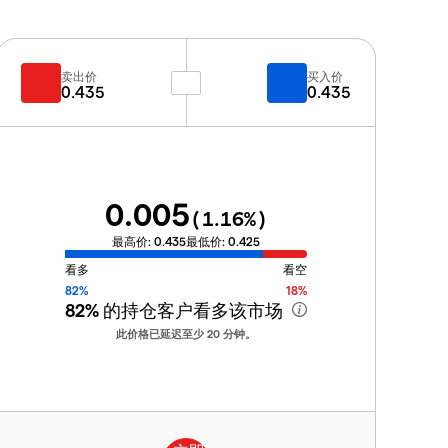
卖出价
买入价
0.435
0.435
0.005
(
1.16
%)
最高价:
0.435
最低价:
0.425
看多
看空
82%
18%
82%
的持仓客户看多该市场
此价格已延迟至少 20 分钟。