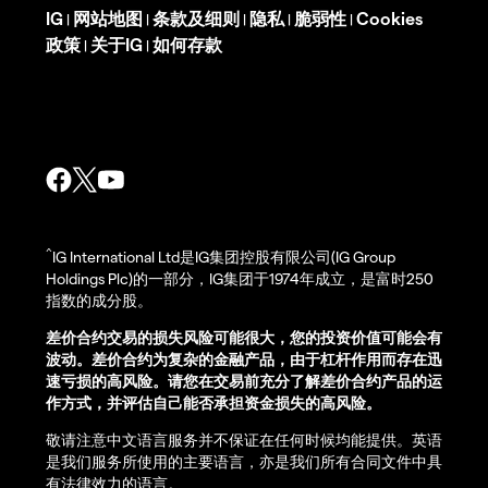
IG
网站地图
条款及细则
隐私
脆弱性
Cookies
|
|
|
|
|
政策
关于IG
如何存款
|
|
^
IG International Ltd是IG集团控股有限公司(IG Group
Holdings Plc)的一部分，IG集团于1974年成立，是富时250
指数的成分股。
差价合约交易的损失风险可能很大，您的投资价值可能会有
波动。差价合约为复杂的金融产品，由于杠杆作用而存在迅
速亏损的高风险。请您在交易前充分了解差价合约产品的运
作方式，并评估自己能否承担资金损失的高风险。
敬请注意中文语言服务并不保证在任何时候均能提供。英语
是我们服务所使用的主要语言，亦是我们所有合同文件中具
有法律效力的语言。