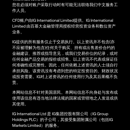
您在必须对账户采取行动时有可能无法联络我们中文服务工
作人员。
CFD账户由IG International Limited提供。IG International
Limited 由百慕大金融管理局授权经营投资业务和数位资产
业务。
IG提供的所有服务仅止于交易执行。以上资讯并不包含(亦
不应被理解为包含)任何关于购买、持有或出售差价合约的
金融建议、推荐或指导意见，或我们交易价位的纪录，或对
任何金融产品交易的报价或招售。以上资讯不代表或保证任
何准确性或完整性。因此，任何依赖上述资讯的人士须自行
承担风险。该资讯没有考虑到您的特定投资目的、财政状况
或投资需要。IG对上述资讯的任何使用行为及其后果概不负
责。
本网站信息不针对美国居民。本网站信息不向身处与发布或
使用该信息有违当地法律法规的国家或管辖地之人发送或供
其使用。
IG International Ltd 是 IG集团控股有限公司（IG Group
Holdings PLC）的子公司，其接受集团附属公司（包括IG
Markets Limited）的服务。