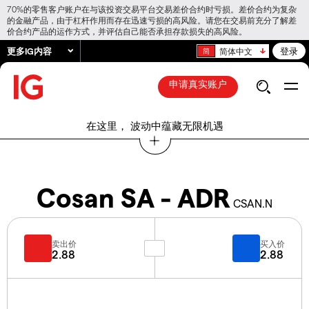
70%的零售客户账户在与该投资交易平台交易差价合约时亏损。差价合约为复杂
的金融产品，由于杠杆作用而存在迅速亏损的高风险。请您在交易前充分了解差
价合约产品的运作方式，并评估自己能否承担存款损失的高风险。
更多IG内容
登录
简体中文
申请真实账户
在这里， 波动中蕴藏无限机遇
Cosan SA - ADR
CSAN.N
卖出价
买入价
2.88
2.88