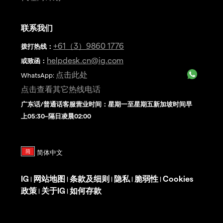
联系我们
+61（3）9860 1776
拨打热线
：
helpdesk.cn@ig.com
或致函：
点击此处
WhatsApp:
点击查看其它热线电话
广东话/普通话客服营业时间：星期一至星期五新加坡时间早
上05:30–隔日凌晨02:00
IG
网站地图
条款及细则
隐私
脆弱性
Cookies
|
|
|
|
|
政策
关于IG
如何存款
|
|