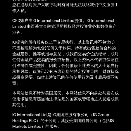
您在必须对账户采取行动时有可能无法联络我们中文服务工
作人员。
CFD账户由IG International Limited提供。IG International
Limited 由百慕大金融管理局授权经营投资业务和数位资产
业务。
IG提供的所有服务仅止于交易执行。以上资讯并不包含(亦
不应被理解为包含)任何关于购买、持有或出售差价合约的
金融建议、推荐或指导意见，或我们交易价位的纪录，或对
任何金融产品交易的报价或招售。以上资讯不代表或保证任
何准确性或完整性。因此，任何依赖上述资讯的人士须自行
承担风险。该资讯没有考虑到您的特定投资目的、财政状况
或投资需要。IG对上述资讯的任何使用行为及其后果概不负
责。
本网站信息不针对美国居民。本网站信息不向身处与发布或
使用该信息有违当地法律法规的国家或管辖地之人发送或供
其使用。
IG International Ltd 是 IG集团控股有限公司（IG Group
Holdings PLC）的子公司，其接受集团附属公司（包括IG
Markets Limited）的服务。