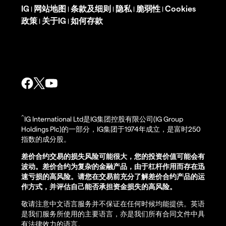
IG
网站地图
条款及细则
隐私
脆弱性
Cookies
|
|
|
|
|
政策
关于IG
如何存款
|
|
^
IG International Ltd是IG集团控股有限公司(IG Group
Holdings Plc)的一部分，IG集团于1974年成立，是富时250
指数的成分股。
差价合约交易的损失风险可能很大，您的投资价值可能会有
波动。差价合约为复杂的金融产品，由于杠杆作用而存在迅
速亏损的高风险。请您在交易前充分了解差价合约产品的运
作方式，并评估自己能否承担资金损失的高风险。
敬请注意中文语言服务并不保证在任何时候均能提供。英语
是我们服务所使用的主要语言，亦是我们所有合同文件中具
有法律效力的语言。