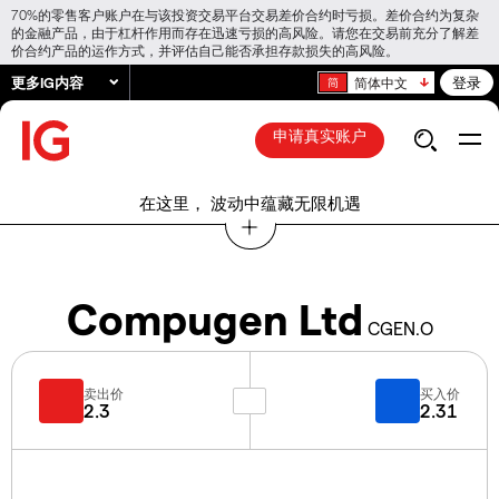
70%的零售客户账户在与该投资交易平台交易差价合约时亏损。差价合约为复杂
的金融产品，由于杠杆作用而存在迅速亏损的高风险。请您在交易前充分了解差
价合约产品的运作方式，并评估自己能否承担存款损失的高风险。
更多IG内容
登录
简体中文
申请真实账户
在这里， 波动中蕴藏无限机遇
Compugen Ltd
CGEN.O
卖出价
买入价
2.3
2.31