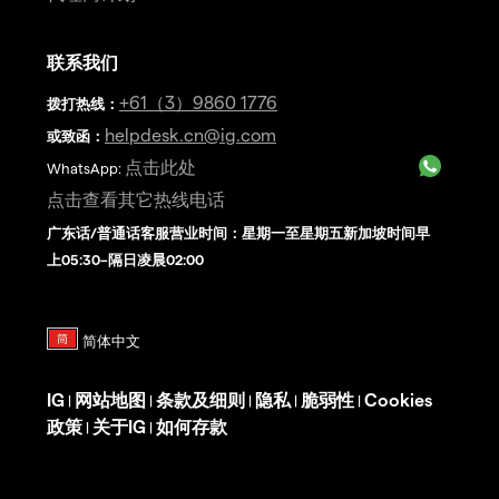
联系我们
+61（3）9860 1776
拨打热线
：
helpdesk.cn@ig.com
或致函：
点击此处
WhatsApp:
点击查看其它热线电话
广东话/普通话客服营业时间：星期一至星期五新加坡时间早
上05:30–隔日凌晨02:00
IG
网站地图
条款及细则
隐私
脆弱性
Cookies
|
|
|
|
|
政策
关于IG
如何存款
|
|