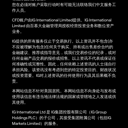
您在必须对账户采取行动时有可能无法联络我们中文服务工
作人员。
CFD账户由IG International Limited提供。IG International
Limited 由百慕大金融管理局授权经营投资业务和数位资产
业务。
IG提供的所有服务仅止于交易执行。以上资讯并不包含(亦
不应被理解为包含)任何关于购买、持有或出售差价合约的
金融建议、推荐或指导意见，或我们交易价位的纪录，或对
任何金融产品交易的报价或招售。以上资讯不代表或保证任
何准确性或完整性。因此，任何依赖上述资讯的人士须自行
承担风险。该资讯没有考虑到您的特定投资目的、财政状况
或投资需要。IG对上述资讯的任何使用行为及其后果概不负
责。
本网站信息不针对美国居民。本网站信息不向身处与发布或
使用该信息有违当地法律法规的国家或管辖地之人发送或供
其使用。
IG International Ltd 是 IG集团控股有限公司（IG Group
Holdings PLC）的子公司，其接受集团附属公司（包括IG
Markets Limited）的服务。