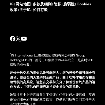
IG
网站地图
条款及细则
隐私
脆弱性
Cookies
|
|
|
|
|
政策
关于IG
如何存款
|
|
^
IG International Ltd是IG集团控股有限公司(IG Group
Holdings Plc)的一部分，IG集团于1974年成立，是富时250
指数的成分股。
差价合约交易的损失风险可能很大，您的投资价值可能会有
波动。差价合约为复杂的金融产品，由于杠杆作用而存在迅
速亏损的高风险。请您在交易前充分了解差价合约产品的运
作方式，并评估自己能否承担资金损失的高风险。
敬请注意中文语言服务并不保证在任何时候均能提供。英语
是我们服务所使用的主要语言，亦是我们所有合同文件中具
有法律效力的语言。