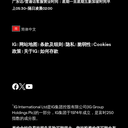
广东话/普通话客服营业时间：星期一至星期五新加坡时间早
上05:30–隔日凌晨02:00
IG
网站地图
条款及细则
隐私
脆弱性
Cookies
|
|
|
|
|
政策
关于IG
如何存款
|
|
^
IG International Ltd是IG集团控股有限公司(IG Group
Holdings Plc)的一部分，IG集团于1974年成立，是富时250
指数的成分股。
差价合约交易的损失风险可能很大，您的投资价值可能会有