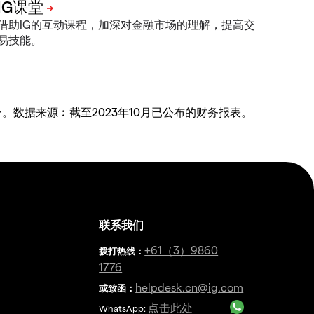
借助IG的互动课程，加深对金融市场的理解，提高交
易技能。
价合约交易平台。数据来源︰截至2023年10月已公布的财务报表。
联系我们
金
+61（3）9860
拨打热线
：
1776
helpdesk.cn@ig.com
或致函：
点击此处
WhatsApp: