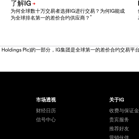
为何全球数十万交易者选择IG进行交易？为何IG能成
*
为全球排名第一的差价合约供应商？
IG Group Holdings Plc)的一部分，IG集团是全球第一的差
市场透视
关于IG
财经日历
收费与保证
信号中心
贵宾服务
推荐好友
营销伙伴