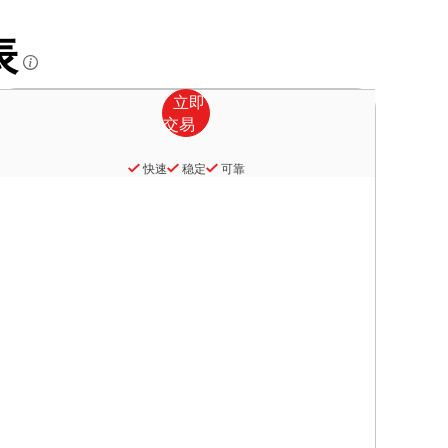
表
快速
稳定
可靠