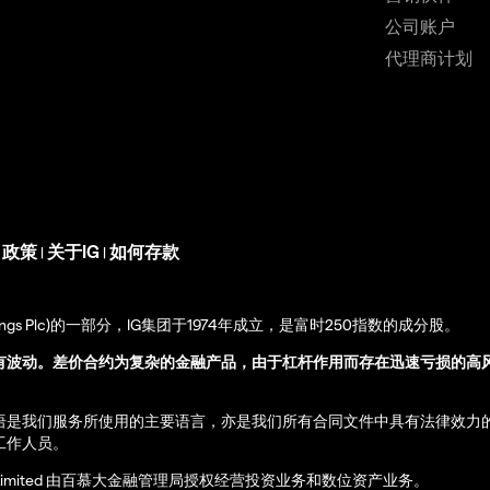
公司账户
代理商计划
s 政策
关于IG
如何存款
|
|
up Holdings Plc)的一部分，IG集团于1974年成立，是富时250指数的成分股。
有波动。差价合约为复杂的金融产品，由于杠杆作用而存在迅速亏损的高
语是我们服务所使用的主要语言，亦是我们所有合同文件中具有法律效力
工作人员。
ernational Limited 由百慕大金融管理局授权经营投资业务和数位资产业务。