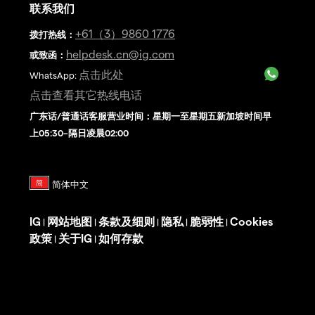
联系我们
+61（3）9860 1776
拨打热线
：
helpdesk.cn@ig.com
或致函：
点击此处
WhatsApp:
点击查看其它热线电话
广东话/普通话客服营业时间：星期一至星期五新加坡时间早
上05:30–隔日凌晨02:00
IG
网站地图
条款及细则
隐私
脆弱性
Cookies
|
|
|
|
|
政策
关于IG
如何存款
|
|