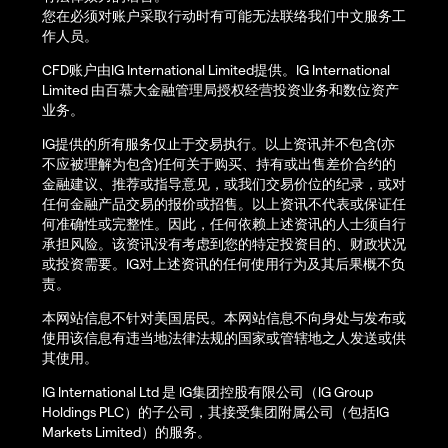
您在必须对账户采取行动时有可能无法联络我们中文服务工
作人员。
CFD账户由IG International Limited提供。IG International
Limited 由百慕大金融管理局授权经营投资业务和数位资产
业务。
IG提供的所有服务仅止于交易执行。以上资讯并不包含(亦
不应被理解为包含)任何关于购买、持有或出售差价合约的
金融建议、推荐或指导意见，或我们交易价位的纪录，或对
任何金融产品交易的报价或招售。以上资讯不代表或保证任
何准确性或完整性。因此，任何依赖上述资讯的人士须自行
承担风险。该资讯没有考虑到您的特定投资目的、财政状况
或投资需要。IG对上述资讯的任何使用行为及其后果概不负
责。
本网站信息不针对美国居民。本网站信息不向身处与发布或
使用该信息有违当地法律法规的国家或管辖地之人发送或供
其使用。
IG International Ltd 是 IG集团控股有限公司（IG Group
Holdings PLC）的子公司，其接受集团附属公司（包括IG
Markets Limited）的服务。