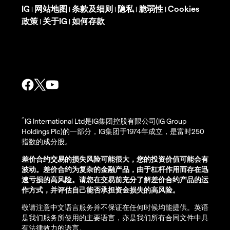
IG
网站地图
条款及细则
隐私
脆弱性
Cookies
|
|
|
|
|
政策
关于IG
如何存款
|
|
^
IG International Ltd是IG集团控股有限公司(IG Group
Holdings Plc)的一部分，IG集团于1974年成立，是富时250
指数的成分股。
差价合约交易的损失风险可能很大，您的投资价值可能会有
波动。差价合约为复杂的金融产品，由于杠杆作用而存在迅
速亏损的高风险。请您在交易前充分了解差价合约产品的运
作方式，并评估自己能否承担资金损失的高风险。
敬请注意中文语言服务并不保证在任何时候均能提供。英语
是我们服务所使用的主要语言，亦是我们所有合同文件中具
有法律效力的语言。