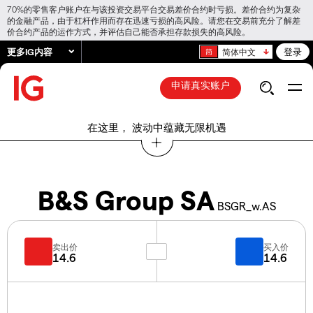
70%的零售客户账户在与该投资交易平台交易差价合约时亏损。差价合约为复杂
的金融产品，由于杠杆作用而存在迅速亏损的高风险。请您在交易前充分了解差
价合约产品的运作方式，并评估自己能否承担存款损失的高风险。
更多IG内容
登录
简体中文
申请真实账户
在这里， 波动中蕴藏无限机遇
B&S Group SA
BSGR_w.AS
卖出价
买入价
14.6
14.6