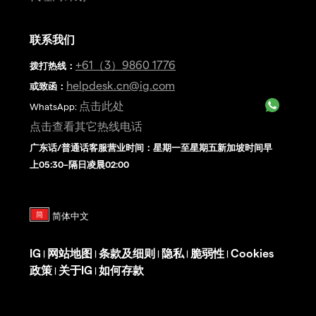
联系我们
+61（3）9860 1776
拨打热线
：
helpdesk.cn@ig.com
或致函：
点击此处
WhatsApp:
点击查看其它热线电话
广东话/普通话客服营业时间：星期一至星期五新加坡时间早
上05:30–隔日凌晨02:00
IG
网站地图
条款及细则
隐私
脆弱性
Cookies
|
|
|
|
|
政策
关于IG
如何存款
|
|