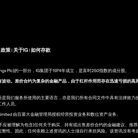
s 政策
关于IG
如何存款
|
|
up Holdings Plc)的一部分，IG集团于1974年成立，是富时250指数的成分股。
有波动。差价合约为复杂的金融产品，由于杠杆作用而存在迅速亏损的高
语是我们服务所使用的主要语言，亦是我们所有合同文件中具有法律效力
工作人员。
ernational Limited 由百慕大金融管理局授权经营投资业务和数位资产业务。
亦不应被理解为包含)任何关于购买、持有或出售差价合约的金融建议、推
完整性。因此，任何依赖上述资讯的人士须自行承担风险。该资讯没有考虑