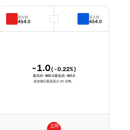
卖出价
买入价
454.0
454.0
-1.0
(
-0.22
%)
最高价:
460.0
最低价:
451.0
此价格已延迟至少 20 分钟。