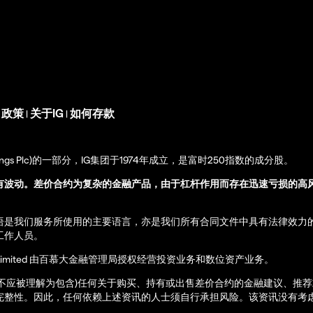
s 政策
关于IG
如何存款
|
|
up Holdings Plc)的一部分，IG集团于1974年成立，是富时250指数的成分股。
有波动。差价合约为复杂的金融产品，由于杠杆作用而存在迅速亏损的高
语是我们服务所使用的主要语言，亦是我们所有合同文件中具有法律效力
工作人员。
ernational Limited 由百慕大金融管理局授权经营投资业务和数位资产业务。
亦不应被理解为包含)任何关于购买、持有或出售差价合约的金融建议、推
完整性。因此，任何依赖上述资讯的人士须自行承担风险。该资讯没有考虑