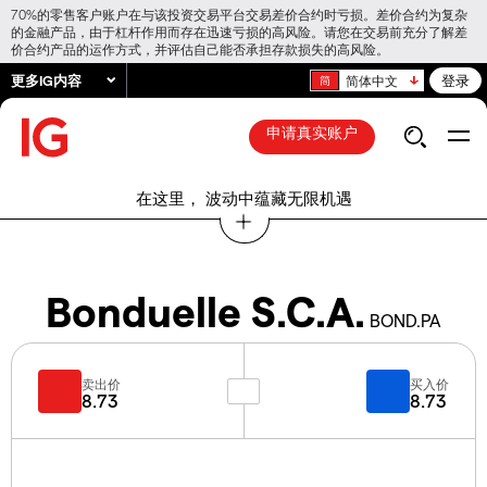
70%的零售客户账户在与该投资交易平台交易差价合约时亏损。差价合约为复杂
的金融产品，由于杠杆作用而存在迅速亏损的高风险。请您在交易前充分了解差
价合约产品的运作方式，并评估自己能否承担存款损失的高风险。
更多IG内容
登录
简体中文
申请真实账户
在这里， 波动中蕴藏无限机遇
Bonduelle S.C.A.
BOND.PA
卖出价
买入价
8.73
8.73