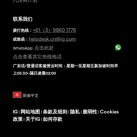
联系我们
+61（3）9860 1776
拨打热线
：
helpdesk.cn@ig.com
或致函：
点击此处
WhatsApp:
点击查看其它热线电话
广东话/普通话客服营业时间：星期一至星期五新加坡时间早
上05:30–隔日凌晨02:00
IG
网站地图
条款及细则
隐私
脆弱性
Cookies
|
|
|
|
|
政策
关于IG
如何存款
|
|