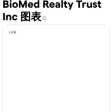
BioMed Realty Trust
Inc 图表
5 分钟