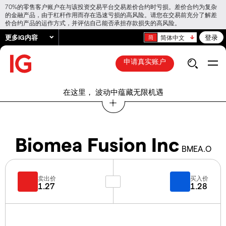
70%的零售客户账户在与该投资交易平台交易差价合约时亏损。差价合约为复杂
的金融产品，由于杠杆作用而存在迅速亏损的高风险。请您在交易前充分了解差
价合约产品的运作方式，并评估自己能否承担存款损失的高风险。
更多IG内容
登录
简体中文
申请真实账户
在这里， 波动中蕴藏无限机遇
Biomea Fusion Inc
BMEA.O
卖出价
买入价
1.27
1.28