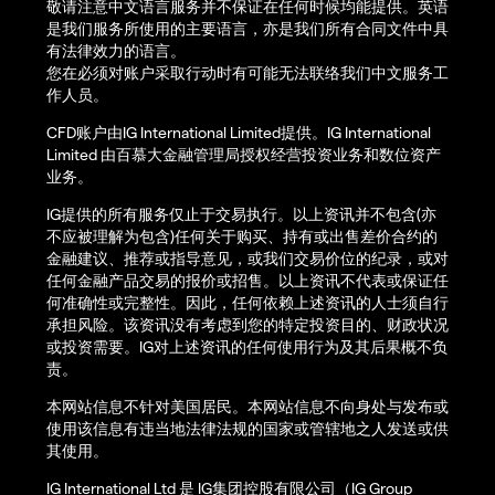
敬请注意中文语言服务并不保证在任何时候均能提供。英语
是我们服务所使用的主要语言，亦是我们所有合同文件中具
有法律效力的语言。
您在必须对账户采取行动时有可能无法联络我们中文服务工
作人员。
CFD账户由IG International Limited提供。IG International
Limited 由百慕大金融管理局授权经营投资业务和数位资产
业务。
IG提供的所有服务仅止于交易执行。以上资讯并不包含(亦
不应被理解为包含)任何关于购买、持有或出售差价合约的
金融建议、推荐或指导意见，或我们交易价位的纪录，或对
任何金融产品交易的报价或招售。以上资讯不代表或保证任
何准确性或完整性。因此，任何依赖上述资讯的人士须自行
承担风险。该资讯没有考虑到您的特定投资目的、财政状况
或投资需要。IG对上述资讯的任何使用行为及其后果概不负
责。
本网站信息不针对美国居民。本网站信息不向身处与发布或
使用该信息有违当地法律法规的国家或管辖地之人发送或供
其使用。
IG International Ltd 是 IG集团控股有限公司（IG Group