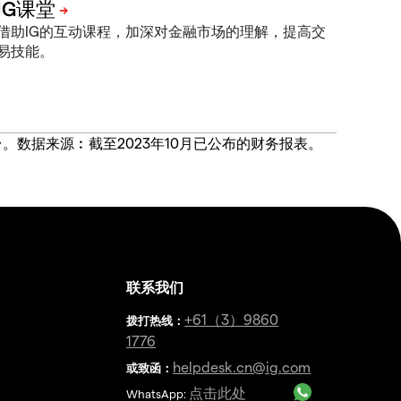
借助IG的互动课程，加深对金融市场的理解，提高交
易技能。
价合约交易平台。数据来源︰截至2023年10月已公布的财务报表。
联系我们
金
+61（3）9860
拨打热线
：
1776
helpdesk.cn@ig.com
或致函：
点击此处
WhatsApp: