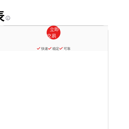
表
快速
稳定
可靠