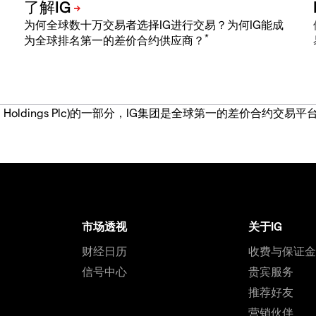
为何全球数十万交易者选择IG进行交易？为何IG能成
*
为全球排名第一的差价合约供应商？
IG Group Holdings Plc)的一部分，IG集团是全球第一的差
市场透视
关于IG
财经日历
收费与保证
信号中心
贵宾服务
推荐好友
营销伙伴