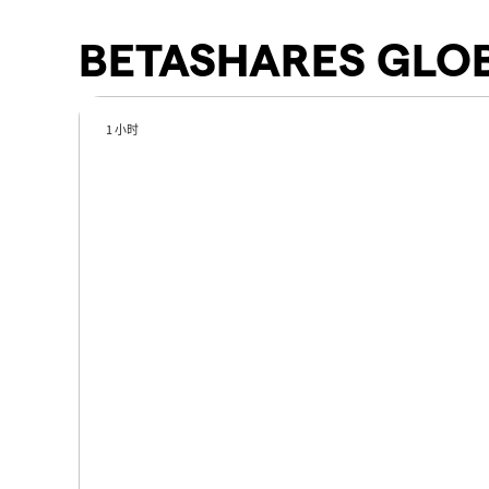
BETASHARES GLOB
1 小时