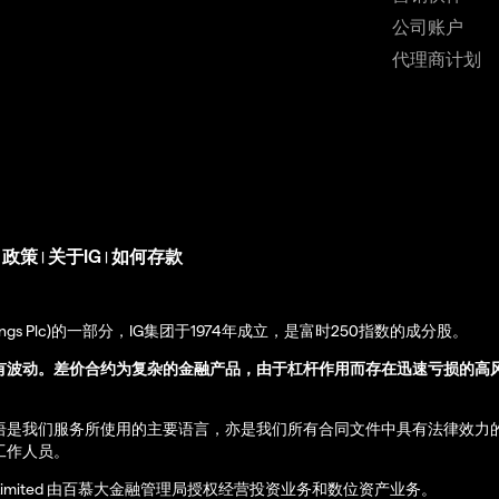
公司账户
代理商计划
s 政策
关于IG
如何存款
|
|
up Holdings Plc)的一部分，IG集团于1974年成立，是富时250指数的成分股。
有波动。差价合约为复杂的金融产品，由于杠杆作用而存在迅速亏损的高
语是我们服务所使用的主要语言，亦是我们所有合同文件中具有法律效力
工作人员。
ernational Limited 由百慕大金融管理局授权经营投资业务和数位资产业务。