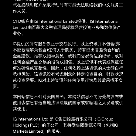
您在必须对账户采取行动时有可能无法联络我们中文服务工
作人员。
CFD账户由IG International Limited提供。IG International
Limited 由百慕大金融管理局授权经营投资业务和数位资产
业务。
IG提供的所有服务仅止于交易执行。以上资讯并不包含(亦
不应被理解为包含)任何关于购买、持有或出售差价合约的
金融建议、推荐或指导意见，或我们交易价位的纪录，或对
任何金融产品交易的报价或招售。以上资讯不代表或保证任
何准确性或完整性。因此，任何依赖上述资讯的人士须自行
承担风险。该资讯没有考虑到您的特定投资目的、财政状况
或投资需要。IG对上述资讯的任何使用行为及其后果概不负
责。
本网站信息不针对美国居民。本网站信息不向身处与发布或
使用该信息有违当地法律法规的国家或管辖地之人发送或供
其使用。
IG International Ltd 是 IG集团控股有限公司（IG Group
Holdings PLC）的子公司，其接受集团附属公司（包括IG
Markets Limited）的服务。