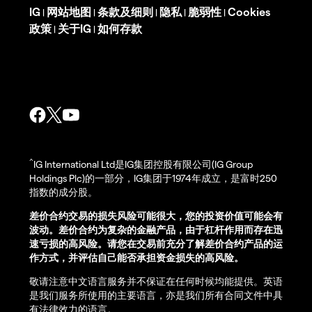
IG
网站地图
条款及细则
隐私
脆弱性
Cookies
|
|
|
|
|
政策
关于IG
如何存款
|
|
^
IG International Ltd是IG集团控股有限公司(IG Group
Holdings Plc)的一部分，IG集团于1974年成立，是富时250
指数的成分股。
差价合约交易的损失风险可能很大，您的投资价值可能会有
波动。差价合约为复杂的金融产品，由于杠杆作用而存在迅
速亏损的高风险。请您在交易前充分了解差价合约产品的运
作方式，并评估自己能否承担资金损失的高风险。
敬请注意中文语言服务并不保证在任何时候均能提供。英语
是我们服务所使用的主要语言，亦是我们所有合同文件中具
有法律效力的语言。