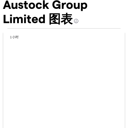
Austock Group
Limited 图表
1 小时